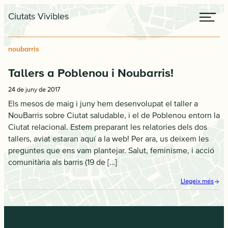
Skip
Skip
Me
Ciutats Vivibles
to
to
primary
main
navigation
content
noubarris
Tallers a Poblenou i Noubarris!
24 de juny de 2017
Els mesos de maig i juny hem desenvolupat el taller a
NouBarris sobre Ciutat saludable, i el de Poblenou entorn la
Ciutat relacional. Estem preparant les relatories dels dos
tallers, aviat estaran aquí a la web! Per ara, us deixem les
preguntes que ens vam plantejar. Salut, feminisme, i acció
comunitària als barris (19 de […]
Llegeix més