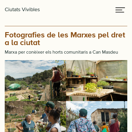
Skip
Skip
Me
Ciutats Vivibles
to
to
primary
main
navigation
content
Fotografies de les Marxes pel dret
a la ciutat
Marxa per conèixer els horts comunitaris a Can Masdeu