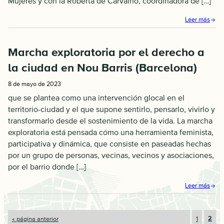
Mujeres y con la Roberta de Carvalho, coordinadora de […]
Leer más
Marcha exploratoria por el derecho a
la ciudad en Nou Barris (Barcelona)
8 de mayo de 2023
que se plantea como una intervención glocal en el
territorio-ciudad y el que supone sentirlo, pensarlo, vivirlo y
transformarlo desde el sostenimiento de la vida. La marcha
exploratoria está pensada cómo una herramienta feminista,
participativa y dinámica, que consiste en paseadas hechas
por un grupo de personas, vecinas, vecinos y asociaciones,
por el barrio donde […]
Leer más
Ir
Ir
Ir
2
«
página anterior
1