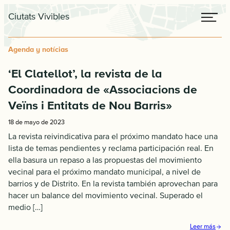
Saltar
Saltar
Me
Ciutats Vivibles
a
al
la
contenido
navegación
principal
Agenda y notícias
principal
‘El Clatellot’, la revista de la
Coordinadora de «Associacions de
Veïns i Entitats de Nou Barris»
18 de mayo de 2023
La revista reivindicativa para el próximo mandato hace una
lista de temas pendientes y reclama participación real. En
ella basura un repaso a las propuestas del movimiento
vecinal para el próximo mandato municipal, a nivel de
barrios y de Distrito. En la revista también aprovechan para
hacer un balance del movimiento vecinal. Superado el
medio […]
Leer más