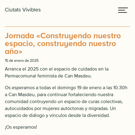
Saltar
Saltar
Me
Ciutats Vivibles
a
al
la
contenido
navegación
principal
Jornada «Construyendo nuestro
principal
espacio, construyendo nuestro
año»
15 de enero de 2025
Arranca el 2025 con el espacio de cuidados en la
Permacomunal feminista de Can Masdeu.
Os esperamos a todas el domingo 19 de enero a las 10.30h
a Can Masdeu, para continuar fortaleciendo nuestra
comunidad contruyendo un espacio de curas colectivas,
autocuidados por mujeres autóctonas y migradas. Un
espacio de diálogo y vínculos desde la diversidad.
¡Os esperamos!