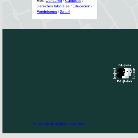
Ejes
:
Consumo
/
Cuidados
/
Derechos laborales
/
Educación
/
Feminismos
/
Salud
Política de privacidad y cookies