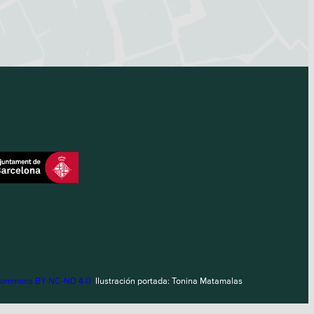
Commons BY-NC-ND 4.0
Ilustración portada: Tonina Matamalas