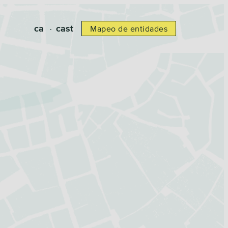
ca
cast
Mapeo de entidades