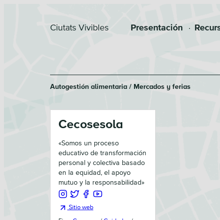
Saltar
Saltar
a
al
Ciutats Vivibles
Presentación
Recur
la
contenido
navegación
principal
principal
Autogestión alimentaria / Mercados y ferias
Cecosesola
«
Somos un proceso
educativo de transformación
personal y colectiva basado
en la equidad, el apoyo
mutuo y la responsabilidad
»
Sitio web