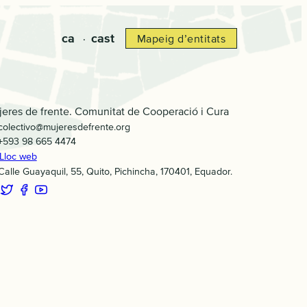
ca
cast
Mapeig d’entitats
eres de frente. Comunitat de Cooperació i Cura
colectivo@mujeresdefrente.org
+593 98 665 4474
Lloc web
Calle Guayaquil
,
55
,
Quito
,
Pichincha
,
170401
,
Equador
.