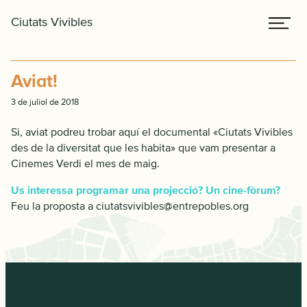
Skip
Skip
Me
Ciutats Vivibles
to
to
primary
main
navigation
content
Aviat!
3 de juliol de 2018
Si, aviat podreu trobar aquí el documental «Ciutats Vivibles
des de la diversitat que les habita» que vam presentar a
Cinemes Verdi el mes de maig.
Us interessa programar una projecció? Un cine-fòrum?
Feu la proposta a ciutatsvivibles@entrepobles.org