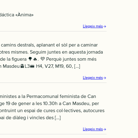
dáctica «Ànima»
Llegeix més
amins destrals, aplanant el sòl per a caminar
 nosotres mismes. Seguim juntes en aquesta jornada
 de la figuera 🌳🔥. 💜 Perquè juntes som més
an Masdeu🚊L3🚝 H4, V27, M19, 60, […]
Llegeix més
eministes a la Permacomunal feminista de Can
e 19 de gener a les 10.30h a Can Masdeu, per
ontruint un espai de cures col·lectives, autocures
i de diàleg i vincles des […]
Llegeix més