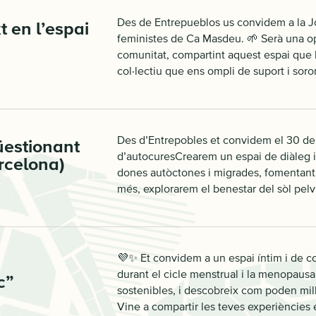
Des de Entrepueblos us convidem a la Jo
 en l’espai
feministes de Ca Masdeu. 🌱 Serà una opor
comunitat, compartint aquest espai que h
col·lectiu que ens ompli de suport i soro
Des d’Entrepobles et convidem el 30 de
üestionant
d’autocuresCrearem un espai de diàleg i 
rcelona)
dones autòctones i migrades, fomentant la 
més, explorarem el benestar del sòl pelvi
💜✨ Et convidem a un espai íntim i de co
durant el cicle menstrual i la menopaus
c”
sostenibles, i descobreix com poden mill
Vine a compartir les teves experiències 