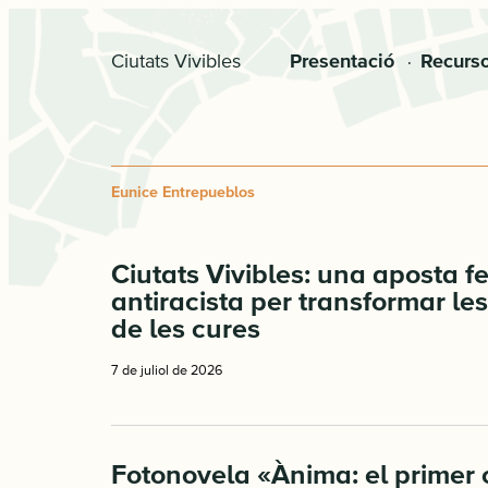
Skip
Skip
to
to
Ciutats Vivibles
Presentació
Recurs
primary
main
navigation
content
Eunice Entrepueblos
Ciutats Vivibles: una aposta fe
antiracista per transformar les
de les cures
7 de juliol de 2026
Fotonovela «Ànima: el primer 