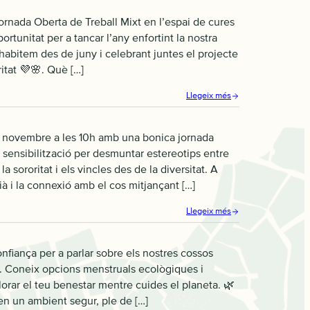
rnada Oberta de Treball Mixt en l’espai de cures
tunitat per a tancar l’any enfortint la nostra
abitem des de juny i celebrant juntes el projecte
ritat 💜🌸. Què […]
Llegeix més
 novembre a les 10h amb una bonica jornada
sensibilització per desmuntar estereotips entre
sororitat i els vincles des de la diversitat. A
à i la connexió amb el cos mitjançant […]
Llegeix més
nfiança per a parlar sobre els nostres cossos
a. Coneix opcions menstruals ecològiques i
orar el teu benestar mentre cuides el planeta. 🌿
en un ambient segur, ple de […]