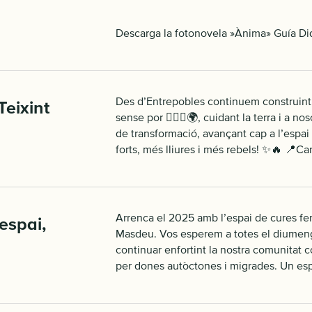
Descarga la fotonovela »Ànima» Guía Di
Des d’Entrepobles continuem construint c
Teixint
sense por 🚶🏽‍♀️🌍, cuidant la terra i a
de transformació, avançant cap a l’espai
forts, més lliures i més rebels! ✨🔥 📍C
Arrenca el 2025 amb l’espai de cures f
espai,
Masdeu. Vos esperem a totes el diumeng
continuar enfortint la nostra comunitat c
per dones autòctones i migrades. Un espa