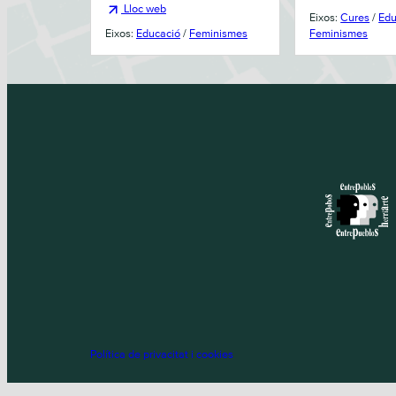
Lloc web
Eixos
:
Cures
/
Edu
Eixos
:
Educació
/
Feminismes
Feminismes
Política de privacitat i cookies