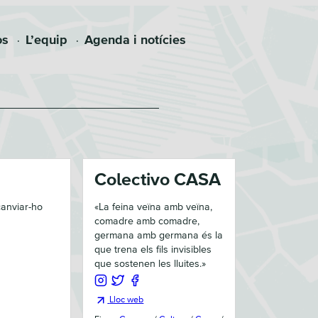
os
L’equip
Agenda i notícies
a
Colectivo CASA
canviar-ho
«
La feina veïna amb veïna,
comadre amb comadre,
germana amb germana és la
que trena els fils invisibles
que sostenen les lluites.
»
Lloc web