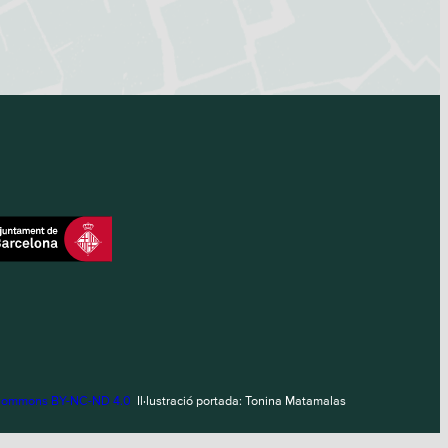
 Commons BY-NC-ND 4.0
Il·lustració portada: Tonina Matamalas