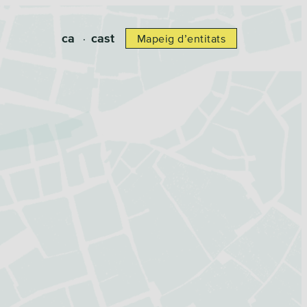
ca
cast
Mapeig d’entitats