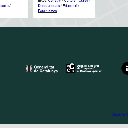
Eixos
:
Consum
/
Cultura
/
Cures
/
cació
/
Drets laborals
/
Educació
/
Feminismes
Creative