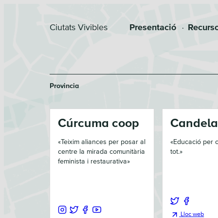
Skip
Skip
to
to
Ciutats Vivibles
Presentació
Recurs
primary
main
navigation
content
Provincia
Cúrcuma coop
Candel
«
Teixim aliances per posar al
«
Educació per 
centre la mirada comunitària
tot.
»
feminista i restaurativa
»
Lloc web